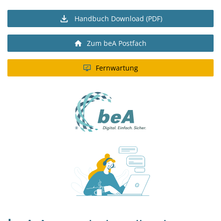
Handbuch Download (PDF)
Zum beA Postfach
Fernwartung